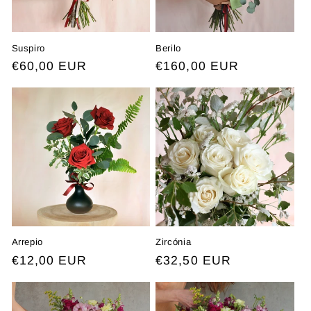
Suspiro
Berilo
Preço
€60,00 EUR
Preço
€160,00 EUR
normal
normal
Arrepio
Zircónia
Preço
€12,00 EUR
Preço
€32,50 EUR
normal
normal