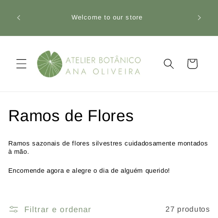
Saltar
Envio 
para o
Welcome to our store
descon
conteúdo
Carrinho
C
Ramos de Flores
o
Ramos sazonais de flores silvestres cuidadosamente montados
l
à mão.
E
ncomende agora e alegre o dia de alguém querido!
e
ç
Filtrar e ordenar
27 produtos
ã