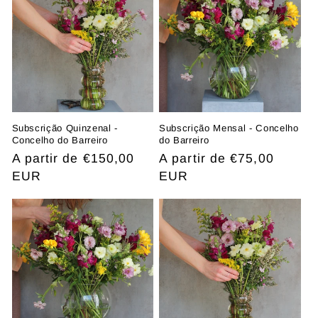
Subscrição Quinzenal -
Subscrição Mensal - Concelho
Concelho do Barreiro
do Barreiro
Preço
A partir de €150,00
Preço
A partir de €75,00
normal
EUR
normal
EUR