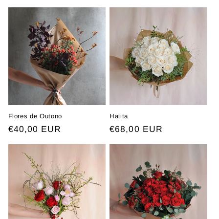
o
:
Flores de Outono
Halita
Preço
€40,00 EUR
Preço
€68,00 EUR
normal
normal